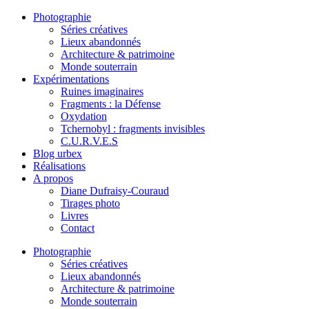
Photographie
Séries créatives
Lieux abandonnés
Architecture & patrimoine
Monde souterrain
Expérimentations
Ruines imaginaires
Fragments : la Défense
Oxydation
Tchernobyl : fragments invisibles
C.U.R.V.E.S
Blog urbex
Réalisations
A propos
Diane Dufraisy-Couraud
Tirages photo
Livres
Contact
Photographie
Séries créatives
Lieux abandonnés
Architecture & patrimoine
Monde souterrain