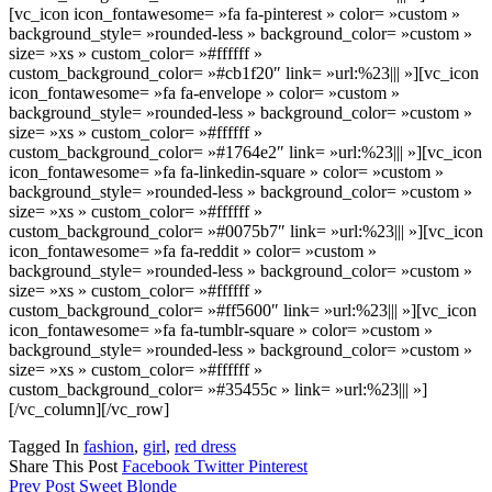
[vc_icon icon_fontawesome= »fa fa-pinterest » color= »custom »
background_style= »rounded-less » background_color= »custom »
size= »xs » custom_color= »#ffffff »
custom_background_color= »#cb1f20″ link= »url:%23||| »][vc_icon
icon_fontawesome= »fa fa-envelope » color= »custom »
background_style= »rounded-less » background_color= »custom »
size= »xs » custom_color= »#ffffff »
custom_background_color= »#1764e2″ link= »url:%23||| »][vc_icon
icon_fontawesome= »fa fa-linkedin-square » color= »custom »
background_style= »rounded-less » background_color= »custom »
size= »xs » custom_color= »#ffffff »
custom_background_color= »#0075b7″ link= »url:%23||| »][vc_icon
icon_fontawesome= »fa fa-reddit » color= »custom »
background_style= »rounded-less » background_color= »custom »
size= »xs » custom_color= »#ffffff »
custom_background_color= »#ff5600″ link= »url:%23||| »][vc_icon
icon_fontawesome= »fa fa-tumblr-square » color= »custom »
background_style= »rounded-less » background_color= »custom »
size= »xs » custom_color= »#ffffff »
custom_background_color= »#35455c » link= »url:%23||| »]
[/vc_column][/vc_row]
Tagged In
fashion
,
girl
,
red dress
Share This Post
Facebook
Twitter
Pinterest
Prev Post
Sweet Blonde