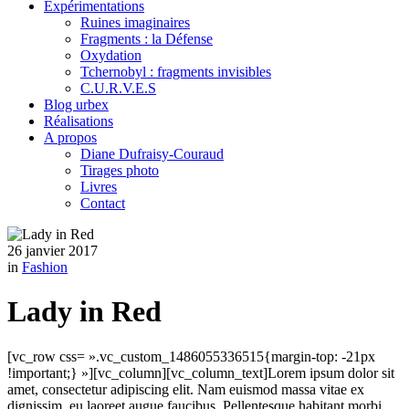
Expérimentations
Ruines imaginaires
Fragments : la Défense
Oxydation
Tchernobyl : fragments invisibles
C.U.R.V.E.S
Blog urbex
Réalisations
A propos
Diane Dufraisy-Couraud
Tirages photo
Livres
Contact
26 janvier 2017
in
Fashion
Lady in Red
[vc_row css= ».vc_custom_1486055336515{margin-top: -21px
!important;} »][vc_column][vc_column_text]Lorem ipsum dolor sit
amet, consectetur adipiscing elit. Nam euismod massa vitae ex
dignissim, eu laoreet augue faucibus. Pellentesque habitant morbi