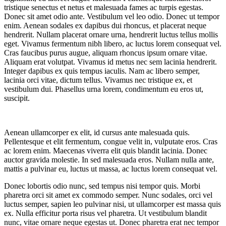
tristique senectus et netus et malesuada fames ac turpis egestas.
Donec sit amet odio ante. Vestibulum vel leo odio. Donec ut tempor
enim. Aenean sodales ex dapibus dui rhoncus, et placerat neque
hendrerit. Nullam placerat ornare urna, hendrerit luctus tellus mollis
eget. Vivamus fermentum nibh libero, ac luctus lorem consequat vel.
Cras faucibus purus augue, aliquam rhoncus ipsum ornare vitae.
Aliquam erat volutpat. Vivamus id metus nec sem lacinia hendrerit.
Integer dapibus ex quis tempus iaculis. Nam ac libero semper,
lacinia orci vitae, dictum tellus. Vivamus nec tristique ex, et
vestibulum dui. Phasellus urna lorem, condimentum eu eros ut,
suscipit.
Aenean ullamcorper ex elit, id cursus ante malesuada quis.
Pellentesque et elit fermentum, congue velit in, vulputate eros. Cras
ac lorem enim. Maecenas viverra elit quis blandit lacinia. Donec
auctor gravida molestie. In sed malesuada eros. Nullam nulla ante,
mattis a pulvinar eu, luctus ut massa, ac luctus lorem consequat vel.
Donec lobortis odio nunc, sed tempus nisi tempor quis. Morbi
pharetra orci sit amet ex commodo semper. Nunc sodales, orci vel
luctus semper, sapien leo pulvinar nisi, ut ullamcorper est massa quis
ex. Nulla efficitur porta risus vel pharetra. Ut vestibulum blandit
nunc, vitae ornare neque egestas ut. Donec pharetra erat nec tempor