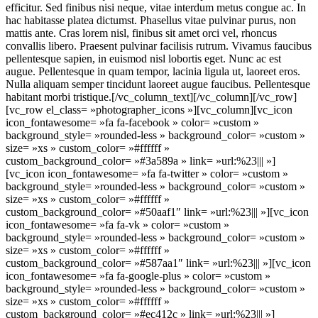
efficitur. Sed finibus nisi neque, vitae interdum metus congue ac. In
hac habitasse platea dictumst. Phasellus vitae pulvinar purus, non
mattis ante. Cras lorem nisl, finibus sit amet orci vel, rhoncus
convallis libero. Praesent pulvinar facilisis rutrum. Vivamus faucibus
pellentesque sapien, in euismod nisl lobortis eget. Nunc ac est
augue. Pellentesque in quam tempor, lacinia ligula ut, laoreet eros.
Nulla aliquam semper tincidunt laoreet augue faucibus. Pellentesque
habitant morbi tristique.[/vc_column_text][/vc_column][/vc_row]
[vc_row el_class= »photographer_icons »][vc_column][vc_icon
icon_fontawesome= »fa fa-facebook » color= »custom »
background_style= »rounded-less » background_color= »custom »
size= »xs » custom_color= »#ffffff »
custom_background_color= »#3a589a » link= »url:%23||| »]
[vc_icon icon_fontawesome= »fa fa-twitter » color= »custom »
background_style= »rounded-less » background_color= »custom »
size= »xs » custom_color= »#ffffff »
custom_background_color= »#50aaf1″ link= »url:%23||| »][vc_icon
icon_fontawesome= »fa fa-vk » color= »custom »
background_style= »rounded-less » background_color= »custom »
size= »xs » custom_color= »#ffffff »
custom_background_color= »#587aa1″ link= »url:%23||| »][vc_icon
icon_fontawesome= »fa fa-google-plus » color= »custom »
background_style= »rounded-less » background_color= »custom »
size= »xs » custom_color= »#ffffff »
custom_background_color= »#ec412c » link= »url:%23||| »]