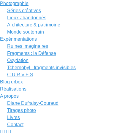
Photographie
Séries créatives
Lieux abandonnés
Architecture & patrimoine
Monde souterrain
Expérimentations
Ruines imaginaires
Fragments : la Défense
Oxydation
Tchernobyl : fragments invisibles
C.U.R.V.E.S
Blog urbex
Réalisations
A propos
Diane Dufraisy-Couraud
Tirages photo
Livres
Contact