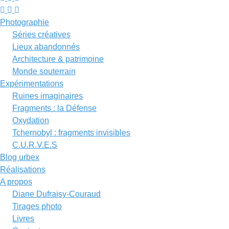
Photographie
Séries créatives
Lieux abandonnés
Architecture & patrimoine
Monde souterrain
Expérimentations
Ruines imaginaires
Fragments : la Défense
Oxydation
Tchernobyl : fragments invisibles
C.U.R.V.E.S
Blog urbex
Réalisations
A propos
Diane Dufraisy-Couraud
Tirages photo
Livres