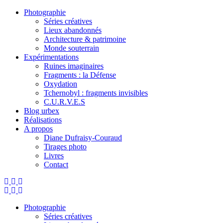
Photographie
Séries créatives
Lieux abandonnés
Architecture & patrimoine
Monde souterrain
Expérimentations
Ruines imaginaires
Fragments : la Défense
Oxydation
Tchernobyl : fragments invisibles
C.U.R.V.E.S
Blog urbex
Réalisations
A propos
Diane Dufraisy-Couraud
Tirages photo
Livres
Contact
Photographie
Séries créatives