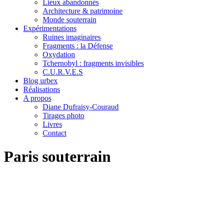
Lieux abandonnés
Architecture & patrimoine
Monde souterrain
Expérimentations
Ruines imaginaires
Fragments : la Défense
Oxydation
Tchernobyl : fragments invisibles
C.U.R.V.E.S
Blog urbex
Réalisations
A propos
Diane Dufraisy-Couraud
Tirages photo
Livres
Contact
Paris souterrain